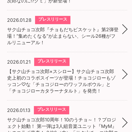
次郎なのに!?グミ」が新登場！
プレスリリース
2026.01.28
サク山チョコ次郎『チョもだちビスケット』第2弾登
場！“集めたくなる”が止まらない、シール26種がフ
ルリニューアル！
プレスリリース
2026.01.21
【サク山チョコ次郎×スシロー】サク山チョコ次郎
史上初のコラボスイーツが登場！チョコジローもゾ
ッコン♡な「チョコジローのワッフルボウル」と
「チョコジローカタラーナタルト」を発売！
プレスリリース
2026.01.13
サク山チョコ次郎10周年！10のうチョ～！？プロジ
ェクト始動！ 第一弾は3人組音楽ユニット『MyM』