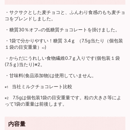
・サクサクとした麦チョコと、ふんわり食感のもち麦チョ
コをブレンドしました。
・糖質30％オフ
の低糖質チョコレートを掛けました。
※1
・1袋で分かりやすい！糖質 3.4ｇ （7.5g当たり（個包装
１袋の目安重量）
)
※2
・からだにうれしい食物繊維0.7ｇ入りです(個包装１袋
(7.5ｇ)当たり)※2。
・甘味料(食品添加物)は使用していません。
当社ミルクチョコレート比較
※1
7.5gは個包装1袋の目安重量です。粒の大きさ等によ
※2
って1袋の重量は前後します。
内容量