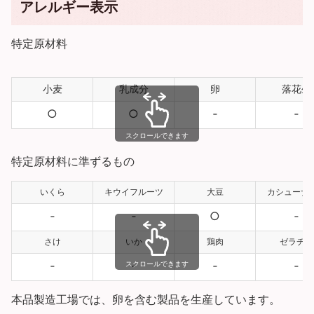
アレルギー表示
特定原材料
小麦
乳成分
卵
落花生
○
○
‐
‐
スクロールできます
特定原材料に準ずるもの
いくら
キウイフルーツ
大豆
カシューナ
‐
‐
○
‐
さけ
いか
鶏肉
ゼラチン
‐
‐
‐
‐
スクロールできます
本品製造工場では、卵を含む製品を生産しています。