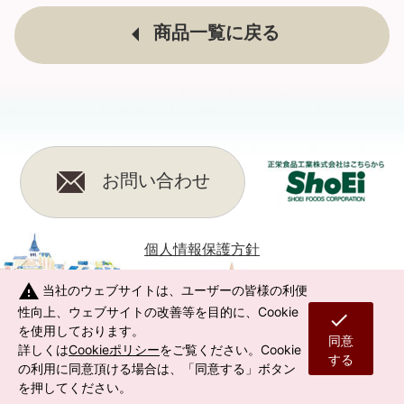
商品一覧に戻る
お問い合わせ
個人情報保護方針
warning
当社のウェブサイトは、ユーザーの皆様の利便
性向上、ウェブサイトの改善等を目的に、Cookie
check
を使用しております。
同意
(C) 2017 Shoei Delicy All Rights Reserved.
詳しくは
Cookieポリシー
をご覧ください。Cookie
する
の利用に同意頂ける場合は、「同意する」ボタン
を押してください。