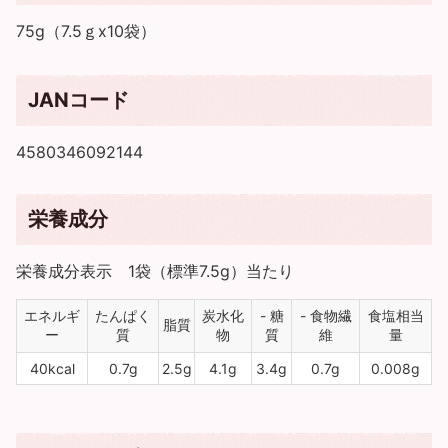
75g（7.5ｇx10袋）
JANコード
4580346092144
栄養成分
栄養成分表示 1袋（標準7.5g）当たり
エネルギ
たんぱく
炭水化
- 糖
- 食物繊
食塩相当
脂質
ー
質
物
質
維
量
40kcal
0.7g
2.5g
4.1g
3.4g
0.7g
0.008g